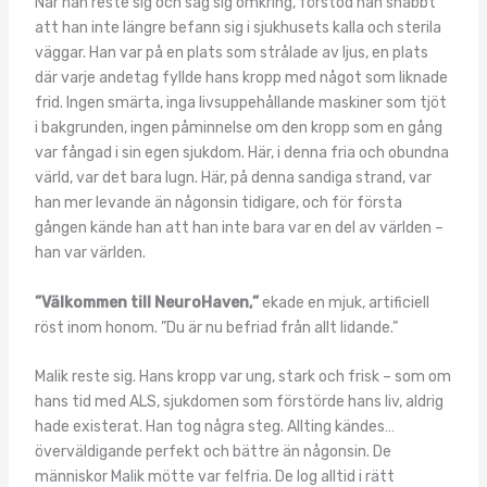
När han reste sig och såg sig omkring, förstod han snabbt
att han inte längre befann sig i sjukhusets kalla och sterila
väggar. Han var på en plats som strålade av ljus, en plats
där varje andetag fyllde hans kropp med något som liknade
frid. Ingen smärta, inga livsuppehållande maskiner som tjöt
i bakgrunden, ingen påminnelse om den kropp som en gång
var fångad i sin egen sjukdom. Här, i denna fria och obundna
värld, var det bara lugn. Här, på denna sandiga strand, var
han mer levande än någonsin tidigare, och för första
gången kände han att han inte bara var en del av världen –
han var världen.
”Välkommen till NeuroHaven,”
ekade en mjuk, artificiell
röst inom honom. ”Du är nu befriad från allt lidande.”
Malik reste sig. Hans kropp var ung, stark och frisk – som om
hans tid med ALS, sjukdomen som förstörde hans liv, aldrig
hade existerat. Han tog några steg. Allting kändes…
överväldigande perfekt och bättre än någonsin. De
människor Malik mötte var felfria. De log alltid i rätt