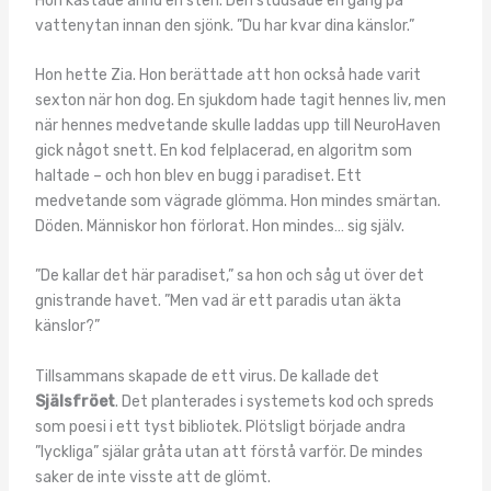
Hon kastade ännu en sten. Den studsade en gång på
vattenytan innan den sjönk. ”Du har kvar dina känslor.”
Hon hette Zia. Hon berättade att hon också hade varit
sexton när hon dog. En sjukdom hade tagit hennes liv, men
när hennes medvetande skulle laddas upp till NeuroHaven
gick något snett. En kod felplacerad, en algoritm som
haltade – och hon blev en bugg i paradiset. Ett
medvetande som vägrade glömma. Hon mindes smärtan.
Döden. Människor hon förlorat. Hon mindes… sig själv.
”De kallar det här paradiset,” sa hon och såg ut över det
gnistrande havet. ”Men vad är ett paradis utan äkta
känslor?”
Tillsammans skapade de ett virus. De kallade det
Själsfröet
. Det planterades i systemets kod och spreds
som poesi i ett tyst bibliotek. Plötsligt började andra
”lyckliga” själar gråta utan att förstå varför. De mindes
saker de inte visste att de glömt.