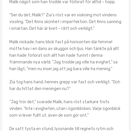
Malik något som han trodde var förlorat för alltid – hopp.
”Ser du det, Malik?” Zia’s röst var en viskning mot vindens
vissling. ”Det finns skönhet i imperfektion. Det finns sanning
i smärtan. Det här är livet – rått och verkligt.”
Malik nickade, hans blick fast på horisonten där himmel
mötte hav i en dans av skuggor och ljus. Han tänkte på allt
han hade förlorat och allt han hade funnit i denna
främmande nya värld. ”Jag trodde jag ville ha evighet,” sa
han lågt, ”men nu inser jag att jag bara ville ha mening.”
Zia tog hans hand, hennes grepp var fast och verkligt. ”Och
har du hittat den meningen nu?”
”Jag tror det,” svarade Malik, hans röst starkare trots
vinden. ”Inte i evigheten, utan i ögonblicken. Varje ögonblick
som vi lever fullt ut, även de som gör ont.”
De satt tysta en stund, lyssnande till regnets rytm och