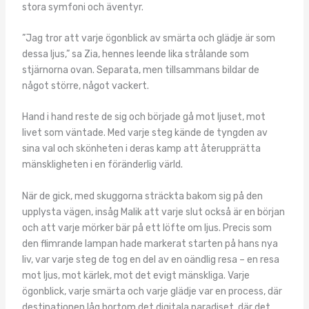
stora symfoni och äventyr.
”Jag tror att varje ögonblick av smärta och glädje är som
dessa ljus,” sa Zia, hennes leende lika strålande som
stjärnorna ovan. Separata, men tillsammans bildar de
något större, något vackert.
Hand i hand reste de sig och började gå mot ljuset, mot
livet som väntade. Med varje steg kände de tyngden av
sina val och skönheten i deras kamp att återupprätta
mänskligheten i en föränderlig värld.
När de gick, med skuggorna sträckta bakom sig på den
upplysta vägen, insåg Malik att varje slut också är en början
och att varje mörker bär på ett löfte om ljus. Precis som
den flimrande lampan hade markerat starten på hans nya
liv, var varje steg de tog en del av en oändlig resa – en resa
mot ljus, mot kärlek, mot det evigt mänskliga. Varje
ögonblick, varje smärta och varje glädje var en process, där
destinationen låg bortom det digitala paradiset, där det