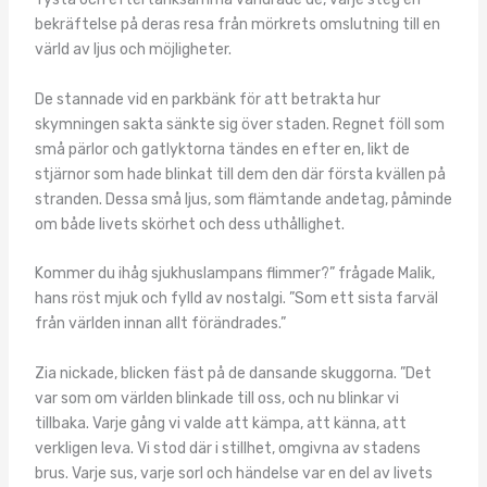
bekräftelse på deras resa från mörkrets omslutning till en
värld av ljus och möjligheter.
De stannade vid en parkbänk för att betrakta hur
skymningen sakta sänkte sig över staden. Regnet föll som
små pärlor och gatlyktorna tändes en efter en, likt de
stjärnor som hade blinkat till dem den där första kvällen på
stranden. Dessa små ljus, som flämtande andetag, påminde
om både livets skörhet och dess uthållighet.
Kommer du ihåg sjukhuslampans flimmer?” frågade Malik,
hans röst mjuk och fylld av nostalgi. ”Som ett sista farväl
från världen innan allt förändrades.”
Zia nickade, blicken fäst på de dansande skuggorna. ”Det
var som om världen blinkade till oss, och nu blinkar vi
tillbaka. Varje gång vi valde att kämpa, att känna, att
verkligen leva. Vi stod där i stillhet, omgivna av stadens
brus. Varje sus, varje sorl och händelse var en del av livets