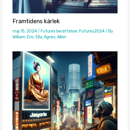
Framtidens kärlek
maj 15, 2024
/
Futures berättelser
,
Futures2024
/ By
William, Eric, Ella, Agnes, Albin