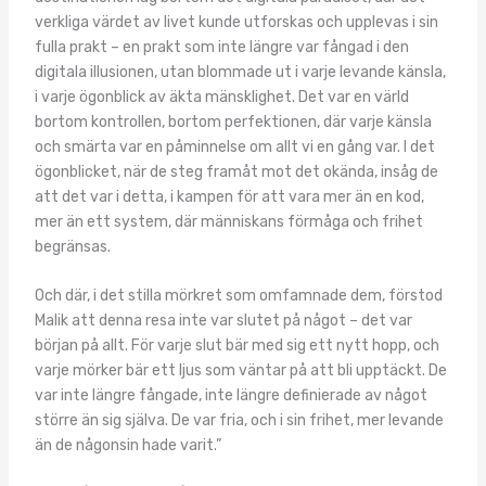
verkliga värdet av livet kunde utforskas och upplevas i sin
fulla prakt – en prakt som inte längre var fångad i den
digitala illusionen, utan blommade ut i varje levande känsla,
i varje ögonblick av äkta mänsklighet. Det var en värld
bortom kontrollen, bortom perfektionen, där varje känsla
och smärta var en påminnelse om allt vi en gång var. I det
ögonblicket, när de steg framåt mot det okända, insåg de
att det var i detta, i kampen för att vara mer än en kod,
mer än ett system, där människans förmåga och frihet
begränsas.
Och där, i det stilla mörkret som omfamnade dem, förstod
Malik att denna resa inte var slutet på något – det var
början på allt. För varje slut bär med sig ett nytt hopp, och
varje mörker bär ett ljus som väntar på att bli upptäckt. De
var inte längre fångade, inte längre definierade av något
större än sig själva. De var fria, och i sin frihet, mer levande
än de någonsin hade varit.”