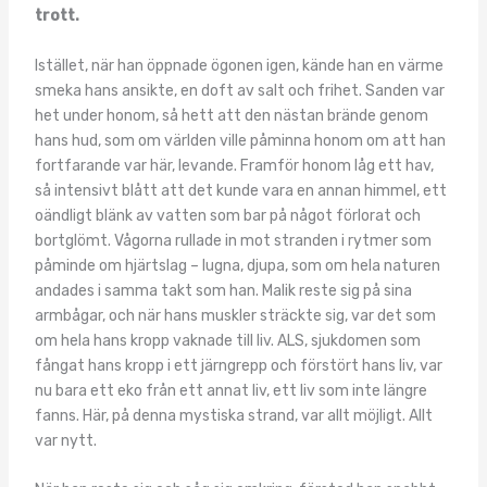
trott.
Istället, när han öppnade ögonen igen, kände han en värme
smeka hans ansikte, en doft av salt och frihet. Sanden var
het under honom, så hett att den nästan brände genom
hans hud, som om världen ville påminna honom om att han
fortfarande var här, levande. Framför honom låg ett hav,
så intensivt blått att det kunde vara en annan himmel, ett
oändligt blänk av vatten som bar på något förlorat och
bortglömt. Vågorna rullade in mot stranden i rytmer som
påminde om hjärtslag – lugna, djupa, som om hela naturen
andades i samma takt som han. Malik reste sig på sina
armbågar, och när hans muskler sträckte sig, var det som
om hela hans kropp vaknade till liv. ALS, sjukdomen som
fångat hans kropp i ett järngrepp och förstört hans liv, var
nu bara ett eko från ett annat liv, ett liv som inte längre
fanns. Här, på denna mystiska strand, var allt möjligt. Allt
var nytt.