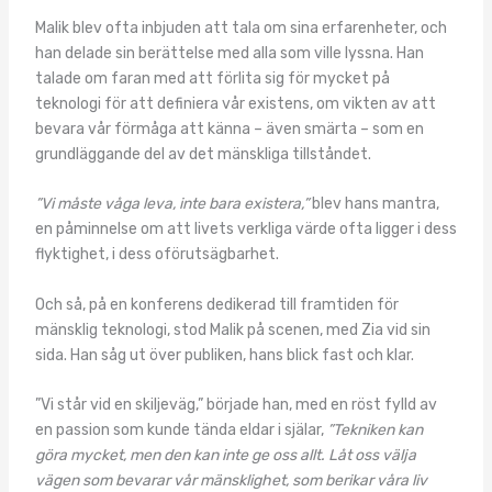
Malik blev ofta inbjuden att tala om sina erfarenheter, och
han delade sin berättelse med alla som ville lyssna. Han
talade om faran med att förlita sig för mycket på
teknologi för att definiera vår existens, om vikten av att
bevara vår förmåga att känna – även smärta – som en
grundläggande del av det mänskliga tillståndet.
”Vi måste våga leva, inte bara existera,”
blev hans mantra,
en påminnelse om att livets verkliga värde ofta ligger i dess
flyktighet, i dess oförutsägbarhet.
Och så, på en konferens dedikerad till framtiden för
mänsklig teknologi, stod Malik på scenen, med Zia vid sin
sida. Han såg ut över publiken, hans blick fast och klar.
”Vi står vid en skiljeväg,” började han, med en röst fylld av
en passion som kunde tända eldar i själar,
”Tekniken kan
göra mycket, men den kan inte ge oss allt. Låt oss välja
vägen som bevarar vår mänsklighet, som berikar våra liv