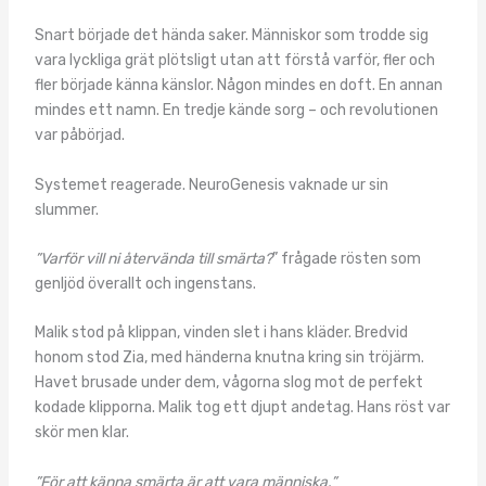
Snart började det hända saker. Människor som trodde sig
vara lyckliga grät plötsligt utan att förstå varför, fler och
fler började känna känslor. Någon mindes en doft. En annan
mindes ett namn. En tredje kände sorg – och revolutionen
var påbörjad.
Systemet reagerade. NeuroGenesis vaknade ur sin
slummer.
”Varför vill ni återvända till smärta?
” frågade rösten som
genljöd överallt och ingenstans.
Malik stod på klippan, vinden slet i hans kläder. Bredvid
honom stod Zia, med händerna knutna kring sin tröjärm.
Havet brusade under dem, vågorna slog mot de perfekt
kodade klipporna. Malik tog ett djupt andetag. Hans röst var
skör men klar.
”För att känna smärta är att vara människa.”