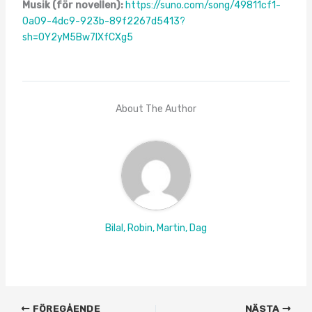
Musik (för novellen):
https://suno.com/song/49811cf1-
0a09-4dc9-923b-89f2267d5413?
sh=OY2yM5Bw7lXfCXg5
About The Author
Bilal, Robin, Martin, Dag
FÖREGÅENDE
NÄSTA