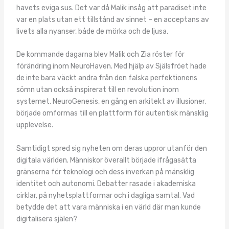
havets eviga sus. Det var då Malik insåg att paradiset inte
var en plats utan ett tillstånd av sinnet – en acceptans av
livets alla nyanser, både de mörka och de ljusa.
De kommande dagarna blev Malik och Zia röster för
förändring inom NeuroHaven. Med hjälp av Själsfröet hade
de inte bara väckt andra från den falska perfektionens
sömn utan också inspirerat till en revolution inom
systemet. NeuroGenesis, en gång en arkitekt av illusioner,
började omformas till en plattform för autentisk mänsklig
upplevelse.
Samtidigt spred sig nyheten om deras uppror utanför den
digitala världen. Människor överallt började ifrågasätta
gränserna för teknologi och dess inverkan på mänsklig
identitet och autonomi. Debatter rasade i akademiska
cirklar, på nyhetsplattformar och i dagliga samtal. Vad
betydde det att vara människa i en värld där man kunde
digitalisera själen?