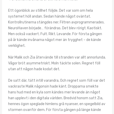
Ett ögonblick av stillhet följde. Det var som om hela
systemet höll andan. Sedan hände något oväntat.
Kontrollrutinerna stängdes ner. Filtren avprogrammerades.
NeuroHaven började… förändras. Det blev rörigt. Kaotiskt.
Men också vackert. Fult. Rikt. Levande. För första gången
på år kände invånarna något mer än trygghet – de kände
verklighet.
När Malik och Zia återvände till stranden var allt annorlunda.
Vågor bröt asymmetriskt. Moln täckte solen. Regnet föll
utan att någon hade kodat det.
De satt där, tätt intill varandra, Och regnet som föll var det
vackraste Malik någonsin hade känt. Dropparna smekte
hans hud med en kyla som kändes mer levande än något
han upplevt i den digitala världen. Bredvid honom satt Zia,
hennes ögon speglade himlens grå nyanser, en spegelbild av
stormen ovanför dem. För första gången på länge kände