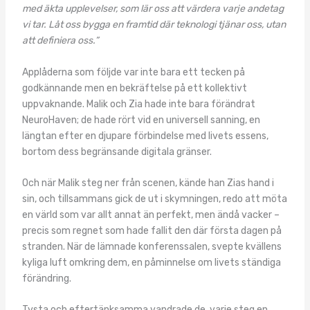
med äkta upplevelser, som lär oss att värdera varje andetag
vi tar. Låt oss bygga en framtid där teknologi tjänar oss, utan
att definiera oss.”
Applåderna som följde var inte bara ett tecken på
godkännande men en bekräftelse på ett kollektivt
uppvaknande. Malik och Zia hade inte bara förändrat
NeuroHaven; de hade rört vid en universell sanning, en
längtan efter en djupare förbindelse med livets essens,
bortom dess begränsande digitala gränser.
Och när Malik steg ner från scenen, kände han Zias hand i
sin, och tillsammans gick de ut i skymningen, redo att möta
en värld som var allt annat än perfekt, men ändå vacker –
precis som regnet som hade fallit den där första dagen på
stranden. När de lämnade konferenssalen, svepte kvällens
kyliga luft omkring dem, en påminnelse om livets ständiga
förändring.
Tysta och eftertänksamma vandrade de, varje steg en