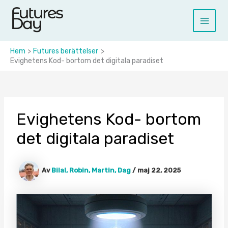
Hoppa
till
Main
innehåll
Menu
Hem
Futures berättelser
Evighetens Kod- bortom det digitala paradiset
Evighetens Kod- bortom
det digitala paradiset
Av
Bilal, Robin, Martin, Dag
/
maj 22, 2025