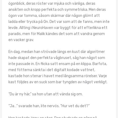
ögonblick, deras röster var mjuka och vänliga, deras
ansikten och kropp perfekta och symmetriska. Men deras
ögon var tomma, såsom skärmar där någon glömt att
ladda eller trycka på On. Det var som att de fanns, men inte
levde. Allting i NeuroHaven var byggt för att efterlikna ett
paradis, men för Malik kändes det som att vandra genom
en vacker grav.
En dag, medan han strövade längs en kust där algoritmer
hade skapat den perfekta vågbruset, såg han något som
inte passade in. En flicka satt ensam på en klippa. Barfota,
med fötterna sänkta i det digitalt kodade vattnet,
kastade hon stenar i havet med långsamma rörelser. Varje
kast följdes av en suck som bar tyngden av något verkligt.
”Du är ny här,” sa hon utan att vända sig om.
”Ja…” svarade han, lite nervös. ”Hur vet du det?”