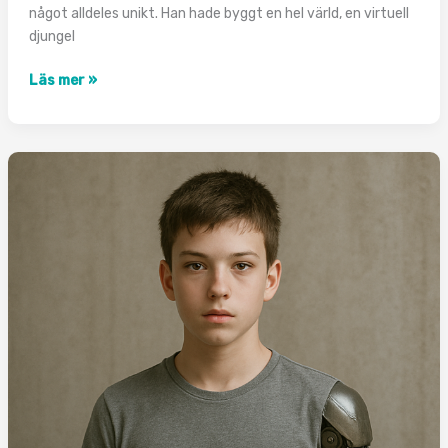
något alldeles unikt. Han hade byggt en hel värld, en virtuell
djungel
Nexus
Läs mer »
The
game