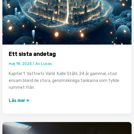
Ett sista andetag
maj 18, 2024
/ Av
Lucas
Kapitel 1: Vattnets Värld Kalle Ståhl, 24 år gammal, stod
ensam bland de stora, genomskinliga tankarna som fyllde
rummet från
Ett
Läs mer »
sista
andetag