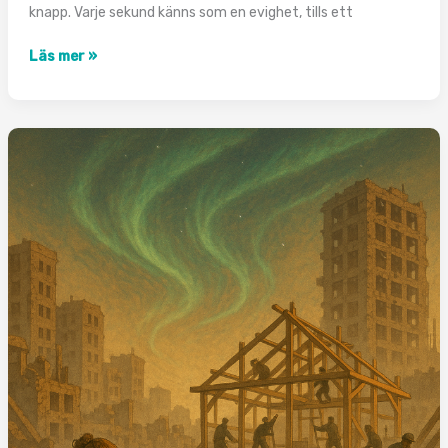
knapp. Varje sekund känns som en evighet, tills ett
Döda
Läs mer »
Emily
Blake