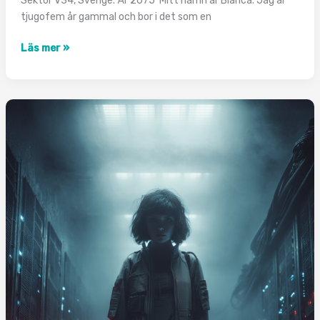
Sektor V34, Sverige. År 2075 Mitt namn är Bianca. Jag är
tjugofem år gammal och bor i det som en
Under
Läs mer »
Kontroll