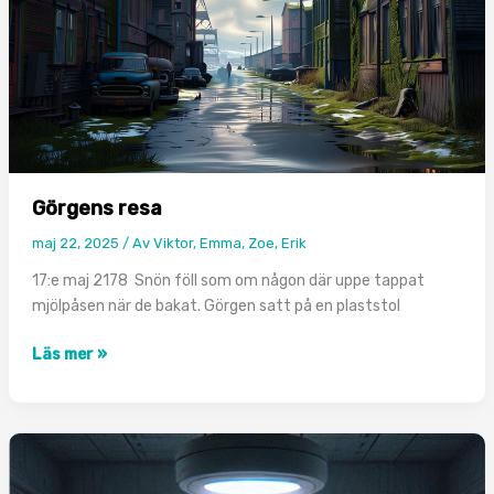
Görgens resa
maj 22, 2025
/ Av
Viktor, Emma, Zoe, Erik
17:e maj 2178 Snön föll som om någon där uppe tappat
mjölpåsen när de bakat. Görgen satt på en plaststol
Görgens
Läs mer »
resa