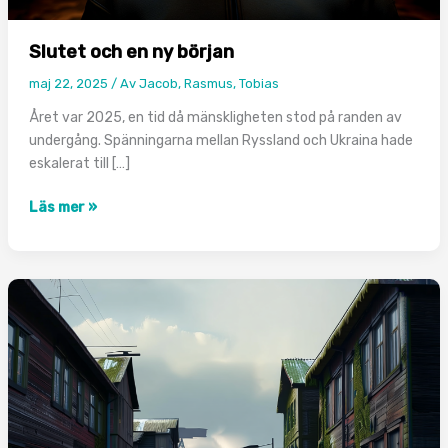
Slutet och en ny början
maj 22, 2025
/ Av
Jacob, Rasmus, Tobias
Året var 2025, en tid då mänskligheten stod på randen av
undergång. Spänningarna mellan Ryssland och Ukraina hade
eskalerat till […]
Slutet
Läs mer »
och
en
ny
början