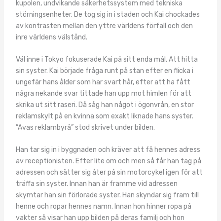
kupolen, undvikande säkerhetssystem med tekniska
störningsenheter. De tog sig in i staden och Kai chockades
av kontrasten mellan den yttre världens förfall och den
inre världens välstånd.
Väl inne i Tokyo fokuserade Kai på sitt enda mål. Att hitta
sin syster. Kai började fråga runt på stan efter en flicka i
ungefär hans ålder som har svart hår, efter att ha fått
några nekande svar tittade han upp mot himlen för att
skrika ut sitt raseri. Då såg han något i ögonvrån, en stor
reklamskylt på en kvinna som exakt liknade hans syster.
”Avas reklambyrå” stod skrivet under bilden.
Han tar sig in i byggnaden och kräver att få hennes adress
av receptionisten. Efter lite om och men så får han tag på
adressen och sätter sig åter på sin motorcykel igen för att
träffa sin syster. Innan han är framme vid adressen
skymtar han sin förlorade syster. Han skyndar sig fram till
henne och ropar hennes namn. Innan hon hinner ropa på
vakter så visar han upp bilden på deras familj och hon