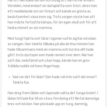
han ut i den kalla natten och insåg att han nu var ensam.
Vid elden, med endast sin dataplatta som tröst, skrev han
ett meddelande om sin förlust och kände en gnista av
beslutsamhet växa inom sig. Trots sorgen visste han att
han måste fortsätta kämpa, för sin egen skull och för att
hedra minnet av sin mamma.
Med tungt hjärta och tårar i ögonen satte sig Kai vid sidan
av sängen. Han tänkte tillbaka på alla de fina minnen han
hade tillsammans med sin mamma och hur bra allt hade
gått trots dystopin som hade ramlat över dem. När han
satt där, nedstämd och utan hopp, kände han en grov
trälåda nudda vid hans fingertopp.
Vad var det för låda? Den hade väl inte varit där innan?
Tänkte Kai.
Han drog fram lådan och öppnade sakta det tunga locket. I
lådan hittade Kai till sin stora förvåning ett flertal dammiga
brev och böcker. Han plockade upp en tung, dammig,