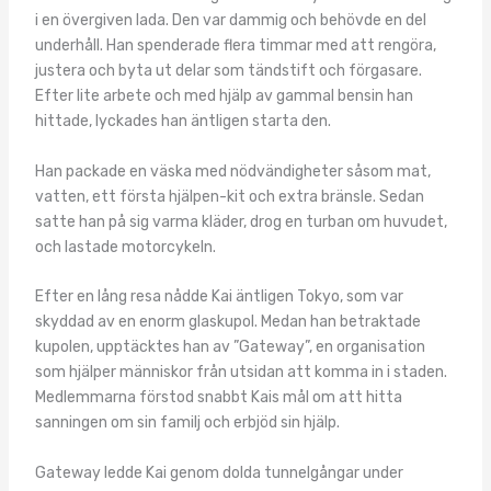
i en övergiven lada. Den var dammig och behövde en del
underhåll. Han spenderade flera timmar med att rengöra,
justera och byta ut delar som tändstift och förgasare.
Efter lite arbete och med hjälp av gammal bensin han
hittade, lyckades han äntligen starta den.
Han packade en väska med nödvändigheter såsom mat,
vatten, ett första hjälpen-kit och extra bränsle. Sedan
satte han på sig varma kläder, drog en turban om huvudet,
och lastade motorcykeln.
Efter en lång resa nådde Kai äntligen Tokyo, som var
skyddad av en enorm glaskupol. Medan han betraktade
kupolen, upptäcktes han av ”Gateway”, en organisation
som hjälper människor från utsidan att komma in i staden.
Medlemmarna förstod snabbt Kais mål om att hitta
sanningen om sin familj och erbjöd sin hjälp.
Gateway ledde Kai genom dolda tunnelgångar under