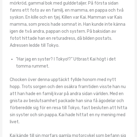
mörkröd, gammal bok med gulddetaljer. På första sidan
fanns ett foto av en familj, en mamma, en pappa och två
syskon. En kille och en tjej. Killen var Kai. Mamman var Kais
mamma, som precis hade somnat in. Han kunde inte känna
igen de två andra, pappan och systern. På baksidan av
fotot hittade han en returadress, då bilden postats.
Adressen ledde till Tokyo.
”Har jag en syster? I Tokyo!?” Utbrast Kai högt i det
tomma rummet.
Chocken över denna upptäckt fyllde honom med nytt
hopp. Trots sorgen och den osäkra framtiden visste han nu
att han hade en familj kvar på andra sidan världen. Med en
gnista av beslutsamhet packade han sina få ägodelar och
förberedde sig för en resa till Tokyo, fast besluten att hitta
sin syster och sin pappa. Kai hade hittat en ny mening med
livet.
Kai kände till sin morfars gamla motorcykel som befann sig