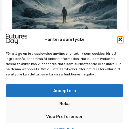
Hantera samtycke
Frostens ära
För att ge en bra upplevelse använder vi teknik som cookies för att
lagra och/eller komma åt enhetsinformation. När du samtycker till
maj 15, 2024
/
Futures berättelser
,
Futures2024
/ By
dessa tekniker kan vi behandla data som surfbeteende eller unika ID:n
Ella, Axel, Faraz, Yusef, Adam
på denna webbplats. Om du inte samtycker eller om du återkallar ditt
samtycke kan detta påverka vissa funktioner negativt.
Acceptera
Neka
Futures
av Andrew Galbraith, Therése Haglind, Ylva
Visa Preferenser
Lindberg och Frida Selvander är licensierat under
CC
BY-NC-SA 4.0