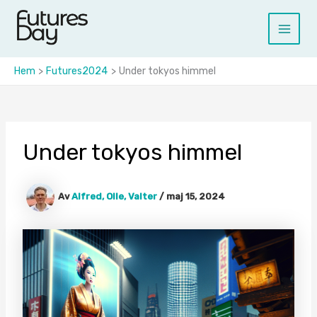
Hoppa
till
Main
innehåll
Menu
Hem
Futures2024
Under tokyos himmel
Under tokyos himmel
Av
Alfred, Olle, Valter
/
maj 15, 2024