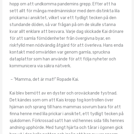
hopp om att undkomma pandemins grepp. Efter att ha
sett allt för många medmänniskor med dem distinkta lila
prickarna i ansiktet, vilket var ett tydligt tecken på den
stundande döden, så var frågan på om de skulle stanna
kvar allt enklare att besvara. Varje dag skickade Kai drönare
för att samla förnödenheter från övergivna byar, en
riskfylld men nödvändig åtgärd för att överleva. Hans enda
kontakt med omvärlden var genom gamla, spruckna
dataplattor som han använde för att följa nyheter och
kommunicera via säkra nätverk.
– ”Mamma, det är mat!” Ropade Kai.
Kai blev bemött av en dyster och oroväckande tystnad.
Det kändes som om att Kais kropp tog kontrollen över
hjärnan och sprang till hans mammas sovrum bara för att
finna henne med lila prickar i ansiktet, ett tydligt tecken på
sjukdomen. Förkrossad satt han vid hennes sida tills hennes
andning upphörde. Med tungt hjärta och tårar i ögonen gick