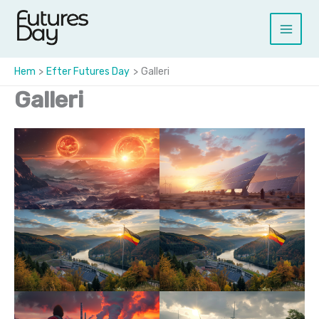
Hoppa
till
Main
innehåll
Menu
Hem
Efter Futures Day
Galleri
Galleri